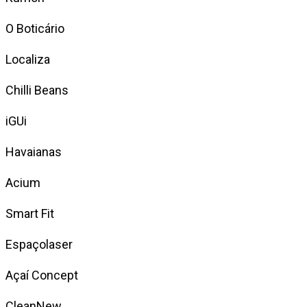
O Boticário
Localiza
Chilli Beans
iGUi
Havaianas
Acium
Smart Fit
Espaçolaser
Açaí Concept
CleanNew